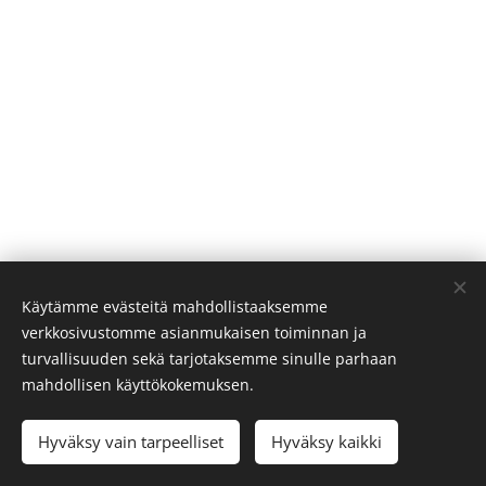
© 2025 Somatic Experiencing Finland ry | Kaikki oikeudet
Käytämme evästeitä mahdollistaaksemme
verkkosivustomme asianmukaisen toiminnan ja
pidätetään.
turvallisuuden sekä tarjotaksemme sinulle parhaan
Evästeet
mahdollisen käyttökokemuksen.
Kielet
Hyväksy vain tarpeelliset
Hyväksy kaikki
Suomi
English